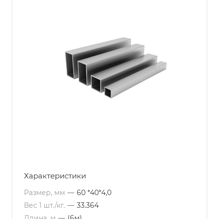
Характеристики
Размер, мм
—
60 *40*4,0
Вес 1 шт./кг.
—
33.364
Длина, м
—
(6м)