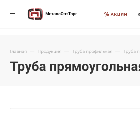
АКЦИИ
—
—
—
Главная
Продукция
Труба профильная
Труба 
Труба прямоугольная