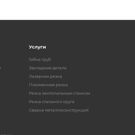
Услуги
Гибка труб
я
Закладные детали
Лазерная резка
Плазменная резка
Резка лентопильным станком
Резка стального круга
Сварка металлоконструкций