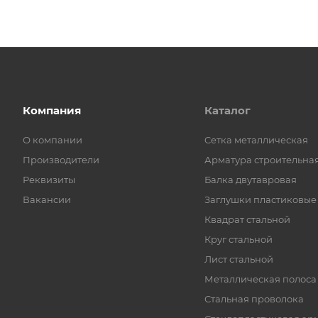
Компания
Каталог
О компании
Cетка металлическая
Производители
Арматура строительна
Реквизиты
Балка двутавровая
Вакансии
Заглушки пластиковые
Квадрат стальной
Круг стальной
Лист стальной
Металлическая полоса
Стальная проволока