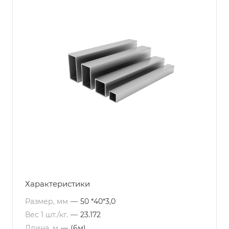
Характеристики
Размер, мм
—
50 *40*3,0
Вес 1 шт./кг.
—
23.172
Длина, м
—
(6м)