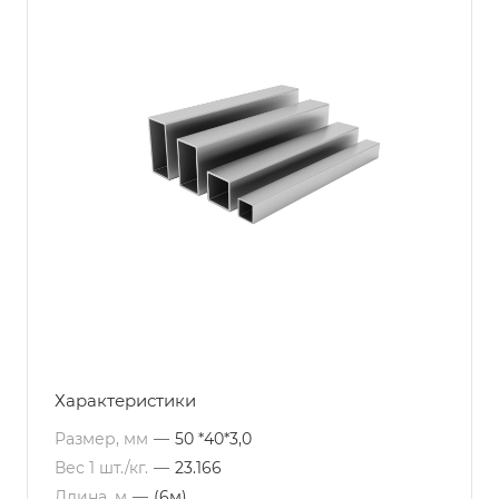
Характеристики
Размер, мм
—
50 *40*3,0
Вес 1 шт./кг.
—
23.166
Длина, м
—
(6м)