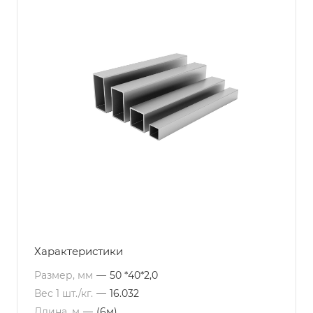
Характеристики
Размер, мм
—
50 *40*2,0
Вес 1 шт./кг.
—
16.032
Длина, м
—
(6м)