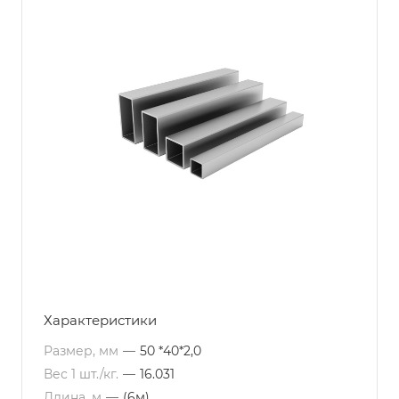
Характеристики
Размер, мм
—
50 *40*2,0
Вес 1 шт./кг.
—
16.031
Длина, м
—
(6м)