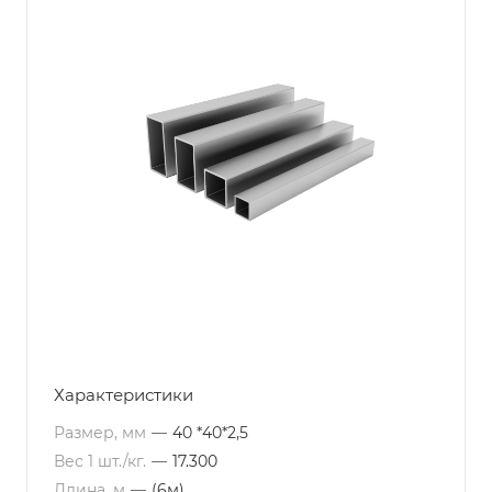
Характеристики
Размер, мм
—
40 *40*2,5
Вес 1 шт./кг.
—
17.300
Длина, м
—
(6м)