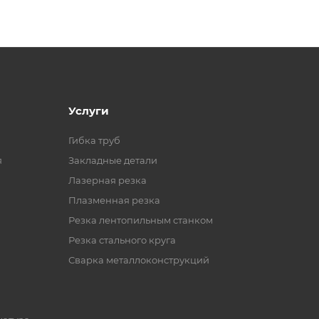
Услуги
Гибка труб
я
Закладные детали
Лазерная резка
Плазменная резка
Резка лентопильным станком
Резка стального круга
Сварка металлоконструкций