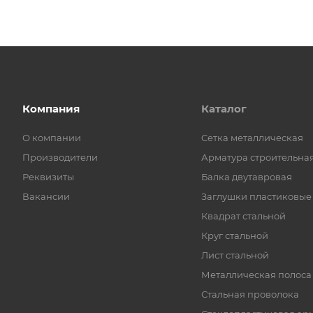
Компания
Каталог
О компании
Cетка металлическая
Производители
Арматура строительна
Реквизиты
Балка двутавровая
Вакансии
Заглушки пластиковые
Квадрат стальной
Круг стальной
Лист стальной
Металлическая полоса
Стальная проволока