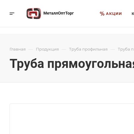
АКЦИИ
—
—
—
Главная
Продукция
Труба профильная
Труба 
Труба прямоугольная