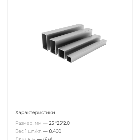
Характеристики
Размер, мм
—
25 *25*2,0
Вес 1 шт./кг.
—
8.400
Длина, м
—
(6м)