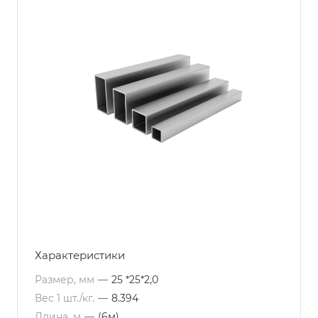
Характеристики
Размер, мм
—
25 *25*2,0
Вес 1 шт./кг.
—
8.394
Длина, м
—
(6м)