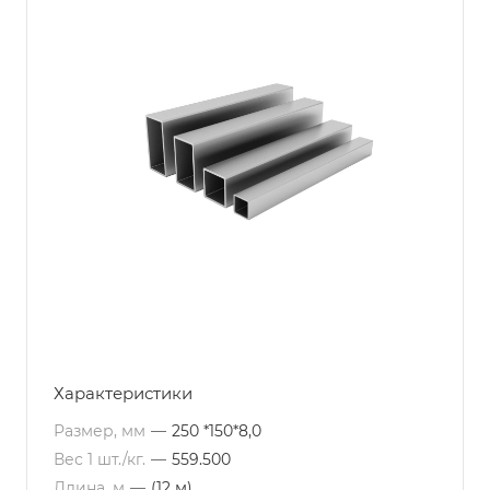
Характеристики
Размер, мм
—
250 *150*8,0
Вес 1 шт./кг.
—
559.500
Длина, м
—
(12 м)