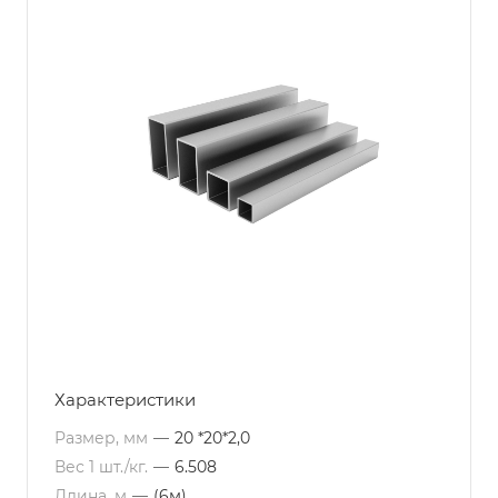
Характеристики
Размер, мм
—
20 *20*2,0
Вес 1 шт./кг.
—
6.508
Длина, м
—
(6м)