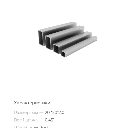
Характеристики
Размер, мм
—
20 *20*2,0
Вес 1 шт./кг.
—
6.451
Длина, м
—
(6м)