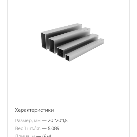
Характеристики
Размер, мм
—
20 *20*1,5
Вес 1 шт./кг.
—
5.089
Длина, м
—
(6м)