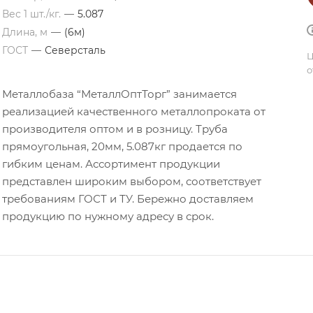
Вес 1 шт./кг.
—
5.087
Длина, м
—
(6м)
ГОСТ
—
Северсталь
Ц
о
Металлобаза “МеталлОптТорг” занимается
реализацией качественного металлопроката от
производителя оптом и в розницу. Труба
прямоугольная, 20мм, 5.087кг продается по
гибким ценам. Ассортимент продукции
представлен широким выбором, соответствует
требованиям ГОСТ и ТУ. Бережно доставляем
продукцию по нужному адресу в срок.