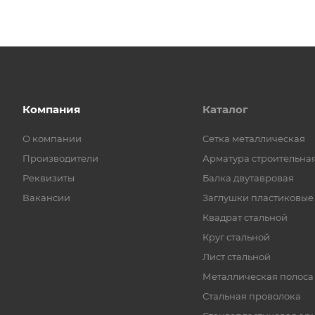
Компания
Каталог
О компании
Cетка металлическая
Производители
Арматура строительна
Реквизиты
Балка двутавровая
Вакансии
Заглушки пластиковые
Квадрат стальной
Круг стальной
Лист стальной
Металлическая полоса
Стальная проволока