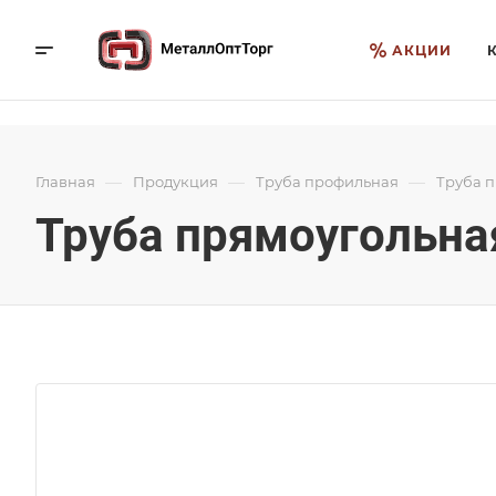
АКЦИИ
—
—
—
Главная
Продукция
Труба профильная
Труба 
Труба прямоугольная