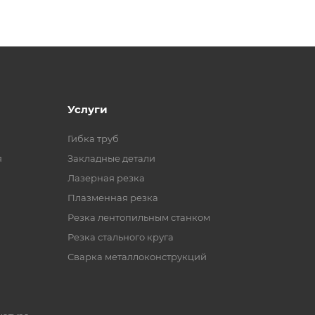
Услуги
Гибка труб
я
Закладные детали
Лазерная резка
Плазменная резка
Резка лентопильным станком
Резка стального круга
Сварка металлоконструкций