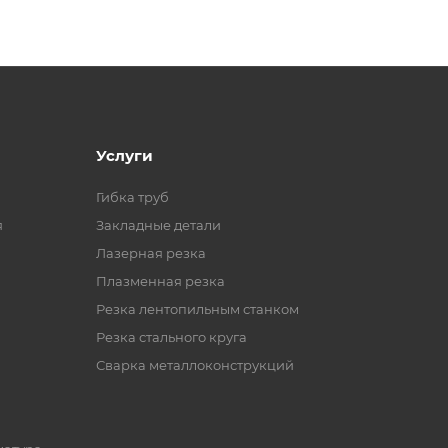
Услуги
Гибка труб
я
Закладные детали
Лазерная резка
Плазменная резка
Резка лентопильным станком
Резка стального круга
Сварка металлоконструкций