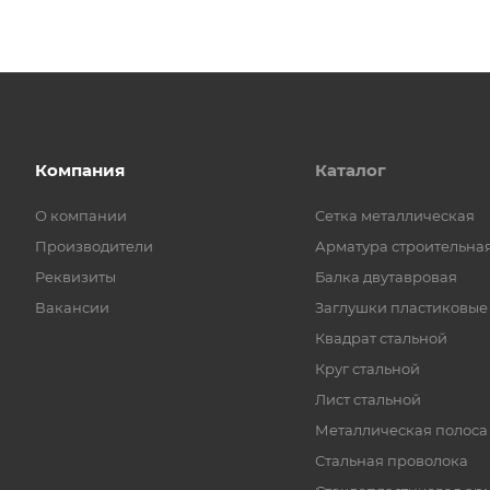
Компания
Каталог
О компании
Cетка металлическая
Производители
Арматура строительна
Реквизиты
Балка двутавровая
Вакансии
Заглушки пластиковые
Квадрат стальной
Круг стальной
Лист стальной
Металлическая полоса
Стальная проволока