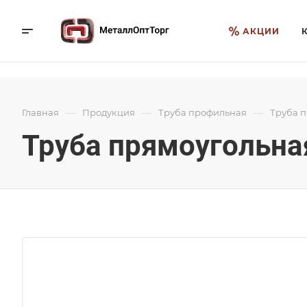
АКЦИИ
—
—
—
Главная
Продукция
Труба профильная
Труба 
Труба прямоугольная