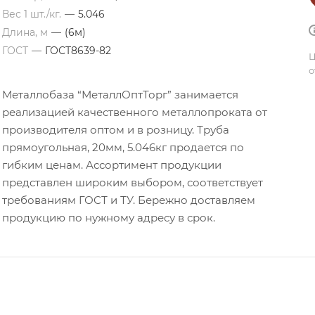
Вес 1 шт./кг.
—
5.046
Длина, м
—
(6м)
ГОСТ
—
ГОСТ8639-82
Ц
о
Металлобаза “МеталлОптТорг” занимается
реализацией качественного металлопроката от
производителя оптом и в розницу. Труба
прямоугольная, 20мм, 5.046кг продается по
гибким ценам. Ассортимент продукции
представлен широким выбором, соответствует
требованиям ГОСТ и ТУ. Бережно доставляем
продукцию по нужному адресу в срок.