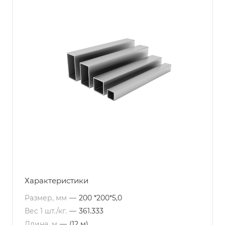
Характеристики
Размер, мм
—
200 *200*5,0
Вес 1 шт./кг.
—
361.333
Длина, м
—
(12 м)