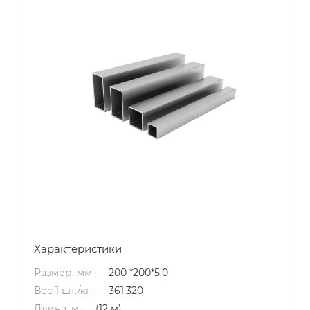
Характеристики
Размер, мм
—
200 *200*5,0
Вес 1 шт./кг.
—
361.320
Длина, м
—
(12 м)