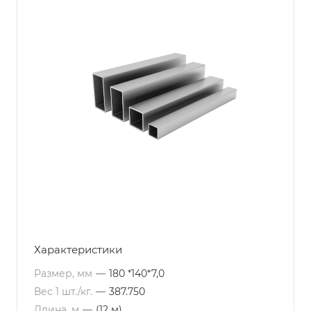
Характеристики
Размер, мм
—
180 *140*7,0
Вес 1 шт./кг.
—
387.750
Длина, м
—
(12 м)