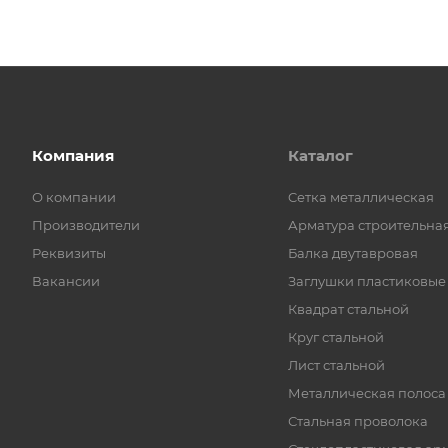
Компания
Каталог
О компании
Cетка металлическая
Производители
Арматура строительна
Реквизиты
Балка двутавровая
Вакансии
Заглушки пластиковые
Квадрат стальной
Круг стальной
Лист стальной
Металлическая полоса
Стальная проволока