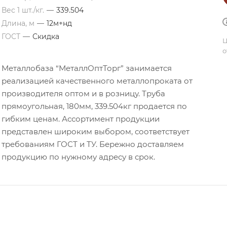
Вес 1 шт./кг.
—
339.504
Длина, м
—
12м+нд
ГОСТ
—
Скидка
Ц
о
Металлобаза “МеталлОптТорг” занимается
реализацией качественного металлопроката от
производителя оптом и в розницу. Труба
прямоугольная, 180мм, 339.504кг продается по
гибким ценам. Ассортимент продукции
представлен широким выбором, соответствует
требованиям ГОСТ и ТУ. Бережно доставляем
продукцию по нужному адресу в срок.