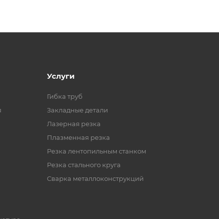
Услуги
Гибка труб
я
Закладные детали
Лазерная резка
Плазменная резка
Резка лентопильным станком
Резка стального круга
Сварка металлоконструкций