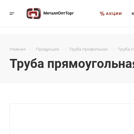
АКЦИИ
—
—
—
Главная
Продукция
Труба профильная
Труба 
Труба прямоугольная