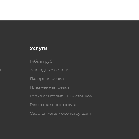
Услуги
Гибка труб
я
Закладные детали
Лазерная резка
Плазменная резка
Резка лентопильным станком
Резка стального круга
Сварка металлоконструкций