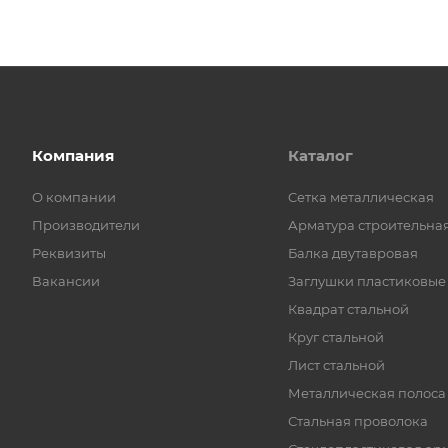
Компания
Каталог
О компании
Cетка металлическая
Производители
Арматура строительна
Реквизиты
Балка двутавровая
Вакансии
Заглушки пластиковые
Квадрат стальной
Круг стальной
Лист стальной
Металлическая полоса
Стальная проволока