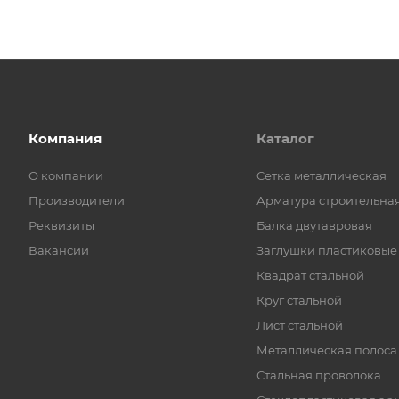
Компания
Каталог
О компании
Cетка металлическая
Производители
Арматура строительна
Реквизиты
Балка двутавровая
Вакансии
Заглушки пластиковые
Квадрат стальной
Круг стальной
Лист стальной
Металлическая полоса
Стальная проволока