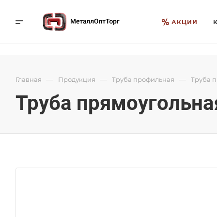
АКЦИИ
—
—
—
Главная
Продукция
Труба профильная
Труба 
Труба прямоугольная