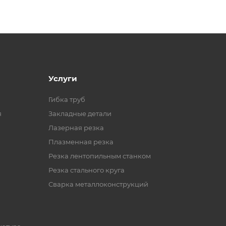
Услуги
Гибка труб
я
Закладные детали
Лазерная резка
Плазменная резка
Резка лентопильным станком
Резка стального круга
Сварка металлоконструкций