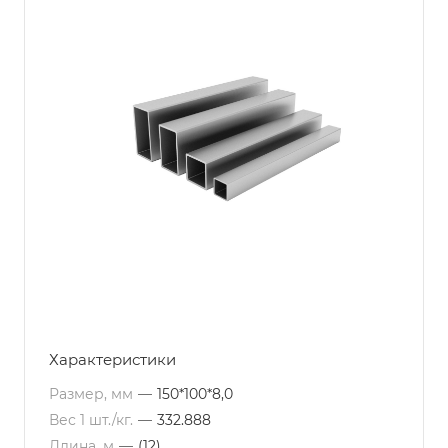
Характеристики
Размер, мм
—
150*100*8,0
Вес 1 шт./кг.
—
332.888
Длина, м
—
(12)