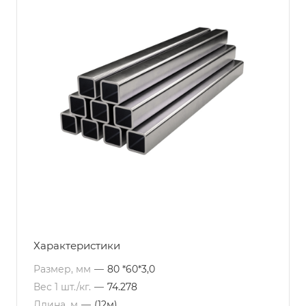
Характеристики
Размер, мм
—
80 *60*3,0
Вес 1 шт./кг.
—
74.278
Длина, м
—
(12м)