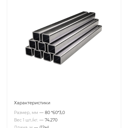
Характеристики
Размер, мм
—
80 *60*3,0
Вес 1 шт./кг.
—
74.270
Длина, м
—
(12м)