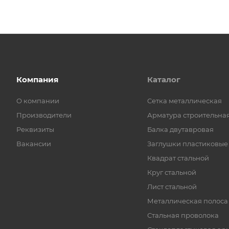
Компания
Каталог
О компании
Cетка металлическая
Производители
Арматура строительна
Реквизиты
Балка двутавровая
Вакансии
Заглушки пластиковые
Квадрат стальной
Круг стальной
Лист стальной
Металлическая полоса
Стальная проволока