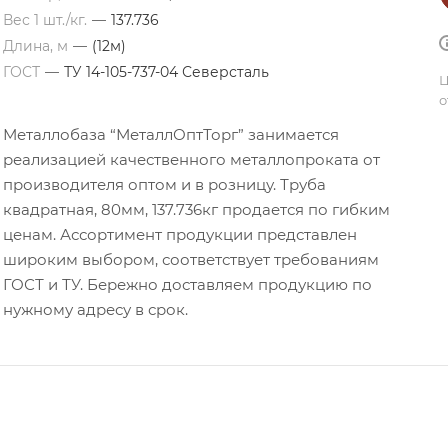
Вес 1 шт./кг.
—
137.736
Длина, м
—
(12м)
ГОСТ
—
ТУ 14-105-737-04 Северсталь
Ц
о
Металлобаза “МеталлОптТорг” занимается
реализацией качественного металлопроката от
производителя оптом и в розницу. Труба
квадратная, 80мм, 137.736кг продается по гибким
ценам. Ассортимент продукции представлен
широким выбором, соответствует требованиям
ГОСТ и ТУ. Бережно доставляем продукцию по
нужному адресу в срок.