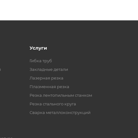
Услуги
Гибка труб
я
Закладные детали
Лазерная резка
Плазменная резка
Резка лентопильным станком
Резка стального круга
Сварка металлоконструкций