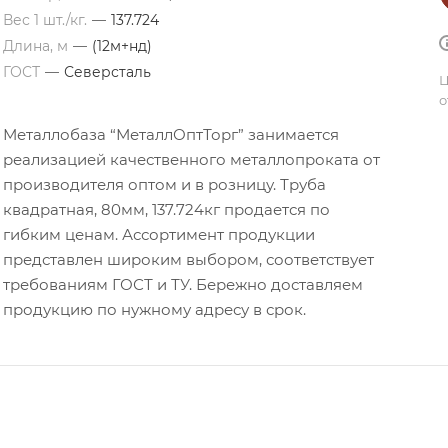
Вес 1 шт./кг.
—
137.724
Длина, м
—
(12м+нд)
ГОСТ
—
Северсталь
Ц
о
Металлобаза “МеталлОптТорг” занимается
реализацией качественного металлопроката от
производителя оптом и в розницу. Труба
квадратная, 80мм, 137.724кг продается по
гибким ценам. Ассортимент продукции
представлен широким выбором, соответствует
требованиям ГОСТ и ТУ. Бережно доставляем
продукцию по нужному адресу в срок.