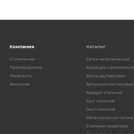
Компания
Каталог
О компании
Cетка металлическая
Производители
Арматура строительна
Реквизиты
Балка двутавровая
Вакансии
Заглушки пластиковые
Квадрат стальной
Круг стальной
Лист стальной
Металлическая полоса
Стальная проволока