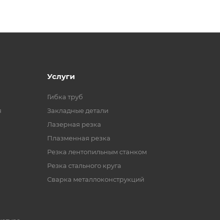
Услуги
Гибка труб
я
Закладные детали
Лазерная резка
Плазменная резка
Резка лентопильным станком
Резка стального круга
Сварка металлоконструкций