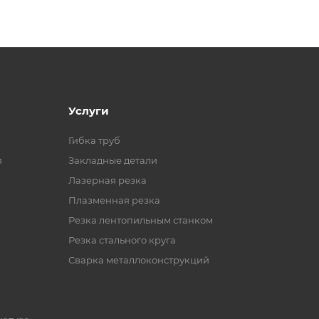
Услуги
Гибка труб
я
Закладные детали
Лазерная резка
Плазменная резка
Резка лентопильным станком
Резка стального круга
Сварка металлоконструкций