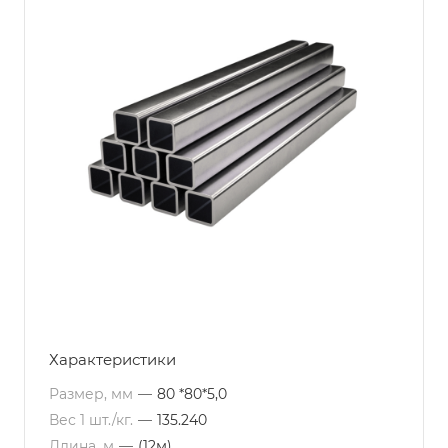
Характеристики
Размер, мм
—
80 *80*5,0
Вес 1 шт./кг.
—
135.240
Длина, м
—
(12м)