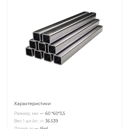
Характеристики
Размер, мм
—
60 *60*3,5
Вес 1 шт./кг.
—
36.539
Длина, м
—
(6м)