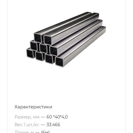
Характеристики
Размер, мм
—
60 *40*4,0
Вес 1 шт./кг.
—
33.466
Длина, м
—
(6м)