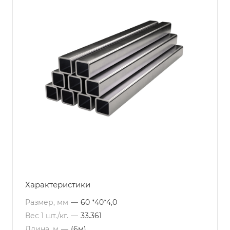
Характеристики
Размер, мм
—
60 *40*4,0
Вес 1 шт./кг.
—
33.361
Длина, м
—
(6м)