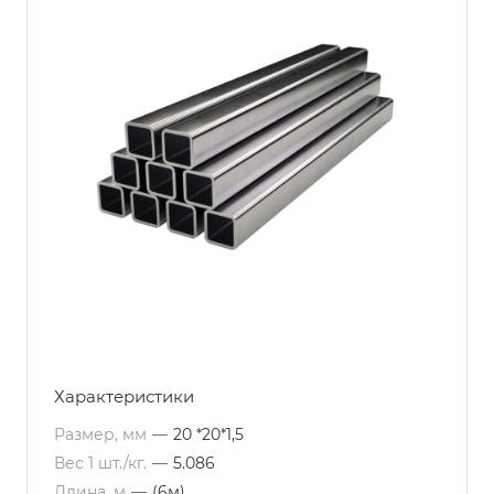
Характеристики
Размер, мм
—
20 *20*1,5
Вес 1 шт./кг.
—
5.086
Длина, м
—
(6м)