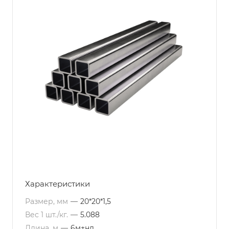
Характеристики
Размер, мм
—
20*20*1,5
Вес 1 шт./кг.
—
5.088
Длина, м
—
6м+нд