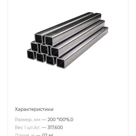
Характеристики
Размер, мм
—
200 *100*6,0
Вес 1 шт./кг.
—
317.600
Длина, м
—
(12 м)