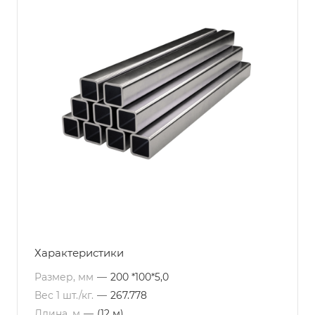
Характеристики
Размер, мм
—
200 *100*5,0
Вес 1 шт./кг.
—
267.778
Длина, м
—
(12 м)