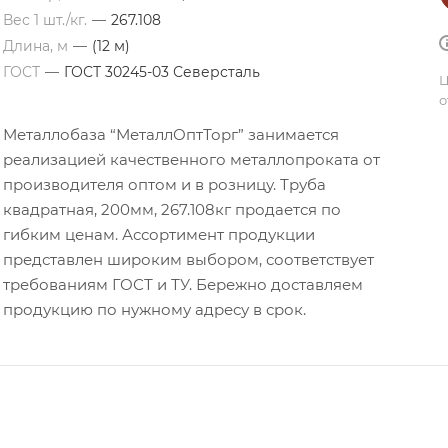
Вес 1 шт./кг.
—
267.108
Длина, м
—
(12 м)
ГОСТ
—
ГОСТ 30245-03 Северсталь
Ц
о
Металлобаза “МеталлОптТорг” занимается
реализацией качественного металлопроката от
производителя оптом и в розницу. Труба
квадратная, 200мм, 267.108кг продается по
гибким ценам. Ассортимент продукции
представлен широким выбором, соответствует
требованиям ГОСТ и ТУ. Бережно доставляем
продукцию по нужному адресу в срок.