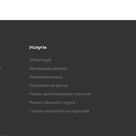
Услуги
Гибка труб
я
Закладные детали
Лазерная резка
Плазменная резка
Резка лентопильным станком
Резка стального круга
Сварка металлоконструкций