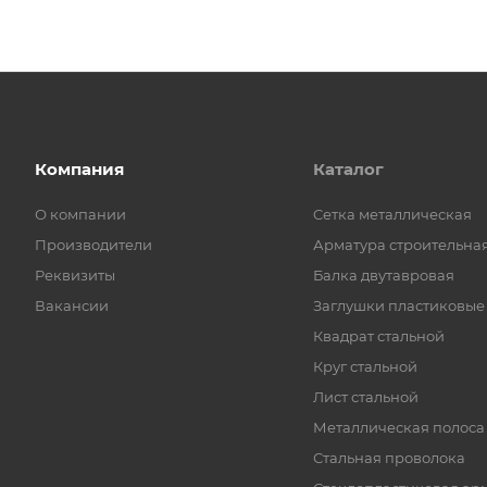
Компания
Каталог
О компании
Cетка металлическая
Производители
Арматура строительна
Реквизиты
Балка двутавровая
Вакансии
Заглушки пластиковые
Квадрат стальной
Круг стальной
Лист стальной
Металлическая полоса
Стальная проволока