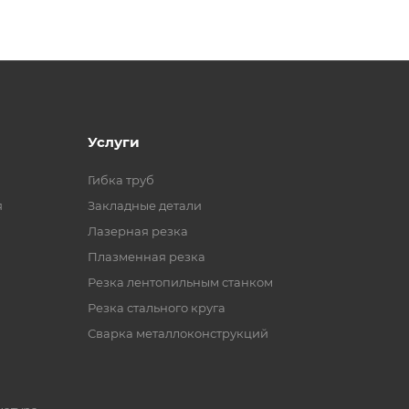
Услуги
Гибка труб
я
Закладные детали
Лазерная резка
Плазменная резка
Резка лентопильным станком
Резка стального круга
Сварка металлоконструкций