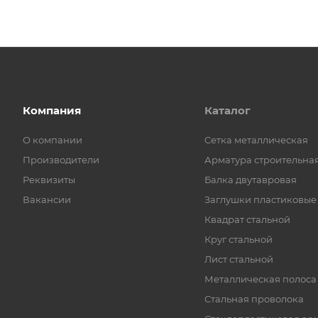
Компания
Каталог
О компании
Cетка металлическая
Производители
Арматура строительна
Реквизиты
Балка двутавровая
Вакансии
Заглушки пластиковые
Квадрат стальной
Круг стальной
Лист стальной
Металлическая полоса
Стальная проволока