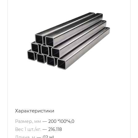
Характеристики
Размер, мм
—
200 *100*4,0
Вес 1 шт./кг.
—
216.118
Длина, м
—
(12 м)