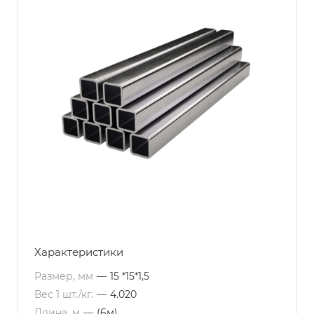
Характеристики
Размер, мм
—
15 *15*1,5
Вес 1 шт./кг.
—
4.020
Длина, м
—
(6м)