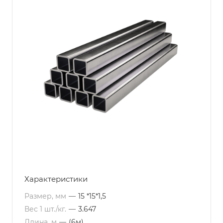
Характеристики
Размер, мм
—
15 *15*1,5
Вес 1 шт./кг.
—
3.647
Длина, м
—
(6м)