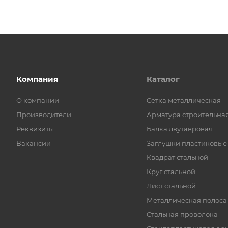
Компания
Каталог
О компании
Cетка металлическая
Производители
Арматура строительна
Реквизиты
Балка двутавровая
Вакансии
Заглушки пластиковые
Квадрат стальной
Круг стальной
Лист стальной
Металлическая полоса
Стальная проволока