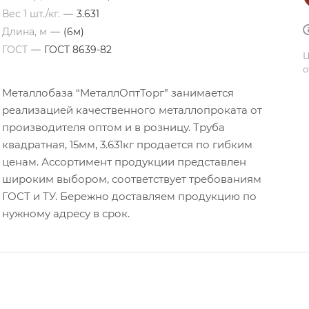
Вес 1 шт./кг.
—
3.631
Длина, м
—
(6м)
ГОСТ
—
ГОСТ 8639-82
Ц
о
Металлобаза “МеталлОптТорг” занимается
реализацией качественного металлопроката от
производителя оптом и в розницу. Труба
квадратная, 15мм, 3.631кг продается по гибким
ценам. Ассортимент продукции представлен
широким выбором, соответствует требованиям
ГОСТ и ТУ. Бережно доставляем продукцию по
нужному адресу в срок.