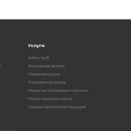
Услуги
Гибка труб
я
Закладные детали
Лазерная резка
Плазменная резка
Резка лентопильным станком
Резка стального круга
Сварка металлоконструкций