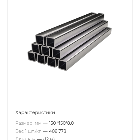
Характеристики
Размер, мм
—
150 *150*8,0
Вес 1 шт./кг.
—
408.778
Длина, м
—
(12 м)