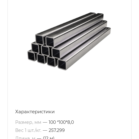
Характеристики
Размер, мм
—
100 *100*8,0
Вес 1 шт./кг.
—
257.299
Длина, м
—
(12 м)