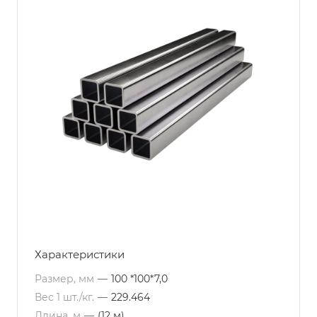
Характеристики
Размер, мм
—
100 *100*7,0
Вес 1 шт./кг.
—
229.464
Длина, м
—
(12 м)