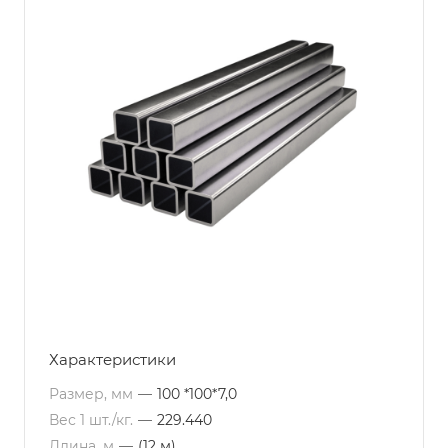
Характеристики
Размер, мм
—
100 *100*7,0
Вес 1 шт./кг.
—
229.440
Длина, м
—
(12 м)