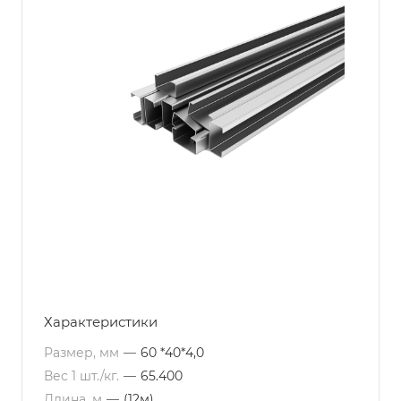
Характеристики
Размер, мм
—
60 *40*4,0
Вес 1 шт./кг.
—
65.400
Длина, м
—
(12м)