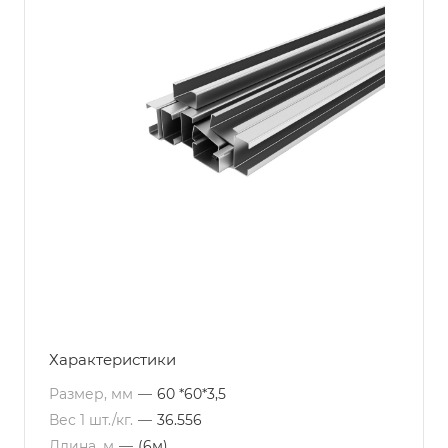
Характеристики
Размер, мм
—
60 *60*3,5
Вес 1 шт./кг.
—
36.556
Длина, м
—
(6м)