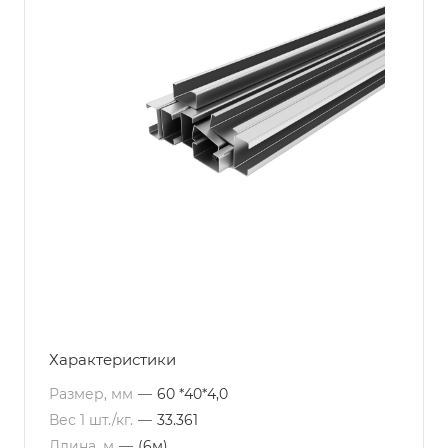
Характеристики
Размер, мм
—
60 *40*4,0
Вес 1 шт./кг.
—
33.361
Длина, м
—
(6м)