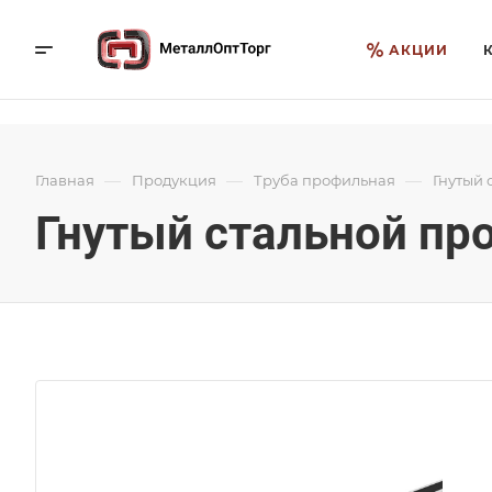
АКЦИИ
—
—
—
Главная
Продукция
Труба профильная
Гнутый 
Гнутый стальной про