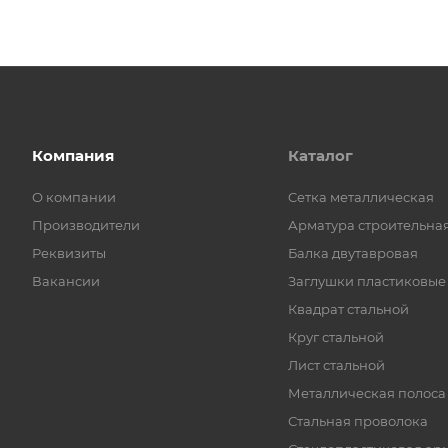
Компания
Каталог
О компании
Cетка металлическая
Производители
Арматура строительна
Реквизиты
Балка двутавровая
Вакансии
Заглушки пластиковые
Квадрат стальной
Круг стальной
Лист стальной
Металлическая полоса
Стальная проволока