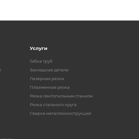
Услуги
Гибка труб
я
Закладные детали
Лазерная резка
Плазменная резка
Резка лентопильным станком
Резка стального круга
Сварка металлоконструкций