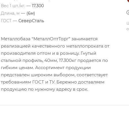
Вес 1 шт./кг.
—
17.300
Длина, м
—
(6м)
ГОСТ
—
СеверСталь
Ц
о
Металлобаза “МеталлОптТорг” занимается
реализацией качественного металлопроката от
производителя оптом и в розницу. Гнутый
стальной профиль, 40мм, 17.300кг продается по
гибким ценам. Ассортимент продукции
представлен широким выбором, соответствует
требованиям ГОСТ и ТУ. Бережно доставляем
продукцию по нужному адресу в срок.